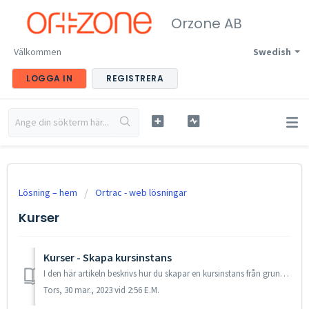
Orzone AB
Välkommen
Swedish
LOGGA IN
REGISTRERA
Lösning – hem
Ortrac - web lösningar
Kurser
Kurser - Skapa kursinstans
I den här artikeln beskrivs hur du skapar en kursinstans från grunden eller hur man kopierar en tidigare kursinstans I Ortrac kan man dela upp program i...
Tors, 30 mar., 2023 vid 2:56 E.M.