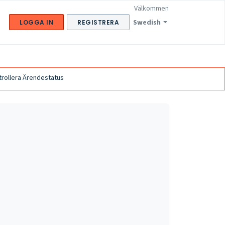
Välkommen
Swedish
LOGGA IN
REGISTRERA
trollera Ärendestatus