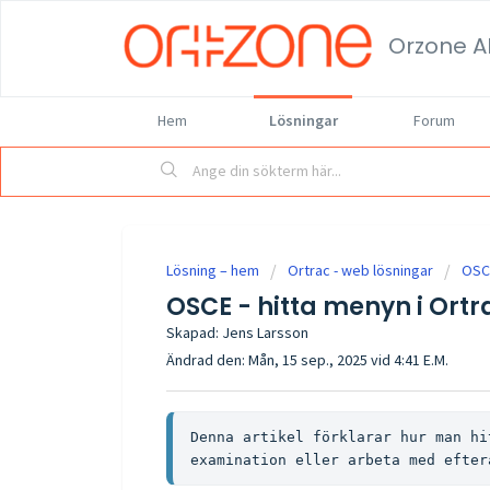
Orzone A
Hem
Lösningar
Forum
Lösning – hem
Ortrac - web lösningar
OSC
OSCE - hitta menyn i Ortr
Skapad: Jens Larsson
Ändrad den: Mån, 15 sep., 2025 vid 4:41 E.M.
Denna artikel förklarar hur man hi
examination eller arbeta med efter