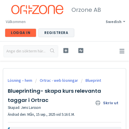
Orzone AB
Välkommen
Swedish
LOGGA IN
REGISTRERA
Lösning – hem
Ortrac - web lösningar
Blueprint
Blueprinting- skapa kurs relevanta
taggar i Ortrac
Skriv ut
Skapad: Jens Larsson
Ändrad den: Mån, 15 sep., 2025 vid 5:16 E.M.