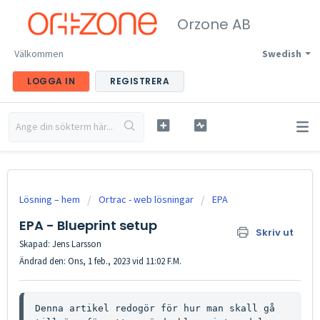
Orzone AB
Välkommen
Swedish
LOGGA IN
REGISTRERA
Lösning – hem
Ortrac - web lösningar
EPA
EPA - Blueprint setup
Skriv ut
Skapad: Jens Larsson
Ändrad den: Ons, 1 feb., 2023 vid 11:02 F.M.
Denna artikel redogör för hur man skall gå 