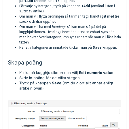
på
+Add
knappen under Categories
För varje ny Kategori, tryck på knappen
+Add
(använd listan i
slutet av artikel)
Om man vill flytta ordningen så tar man tag i handtaget med tre
streck och drar upp/ned.
Om man vill ha med
Headings
så kan man slå på det på
kugghjulsikonen. Headings innebär att texten enbart syns när
man hovrar över kategorin, dvs syns enbart när man vill läsa hela
texten.
När alla kategorier är inmatade klickar man på
Save
knappen.
Skapa poäng
Klicka på kugghjulsikoen och välj
Edit numeric value
Skriv in poäng för de olika stegen
Tryck på knappen
Save
(om du gjort allt annat enligt
artikeln ovan)