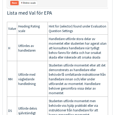
Lista med Val för EPA
Heading Rating
Hint for (selector) found under Evaluation
Value
scale
Question Settings
Handledare utförde stora delar av
momentet eller studenten har agerat utan
Utfördes av
H
att konsultera handledare när tydligt
handledaren
behov fanns för detta och har orsakat
skada eller riskerade att orsaka skada
Studenten utförde momentet efter att det
demonstrerats av handledare eller
Utförde med
behövde få omfattande instruktioner från
MH
vägledande
handledare innan och/eller under
handledning
utförandet av momentet. Handledare
behöver genomföra vissa delar av
momentet
Studenten utförde momentet men
behövde viss hjälp praktiskt eller via
Utförde delvis
instruktioner från handledare för att
DS
självständigt
kunna genomföra momentet