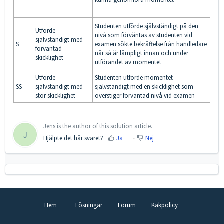
Studenten utförde självständigt på den
Utförde
nivå som förväntas av studenten vid
självständigt med
S
examen sökte bekräftelse från handledare
förväntad
när så är lämpligt innan och under
skicklighet
utförandet av momentet
Utförde
Studenten utförde momentet
SS
självständigt med
självständigt med en skicklighet som
stor skicklighet
överstiger förväntad nivå vid examen
Jens is the author of this solution article.
J
Hjälpte det här svaret?
Ja
Nej
Hem
Lösningar
Forum
Kakpolicy