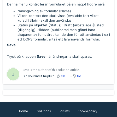
Denna menu kontrollerar formuläret på en något högre nivå
Namngivning av formulär (Name)
Vilken kontext den skall visas (Available for) vilket
kurstillfälle(n) skall den användas i.
Status på objektet (Status): Draft (arbetsläge)|Listed
(tillgänglig) |Hidden (publicerad men gömd bara
skaparen av fomuläret kan de den för att användas t ex i
ett DOPS formulär, alltså ett lärarnavänds formulär.
Save
Tryck på knappen
Save
när ändrngarna skall sparas.
Jens is the author of this solution article.
J
Did you find it helpful?
Yes
No
Home
Solutions
Forums
Cookie policy