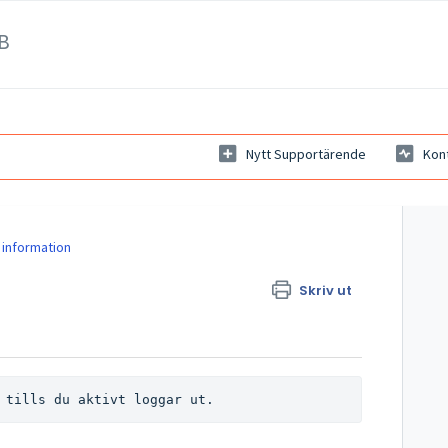
B
Nytt Supportärende
Kon
 information
Skriv ut
 tills du aktivt loggar ut.