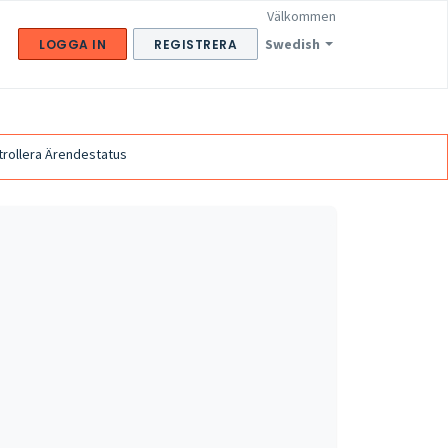
Välkommen
Swedish
LOGGA IN
REGISTRERA
trollera Ärendestatus